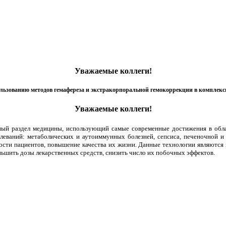
Уважаемые коллеги!
ованию методов гемафереза и экстракорпоральной гемокоррекции в комплекс
Уважаемые коллеги!
ный раздел медицины, использующий самые современные достижения в обла
леваний: метаболических и аутоиммунных болезней, сепсиса, печеночной и
ности пациентов, повышение качества их жизни. Данные технологии являютс
ньшить дозы лекарственных средств, снизить число их побочных эффектов.